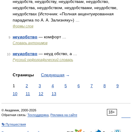
неудобств, неудобству, неудобствам, неудобство,
неудобства, неудобством, неудобствами, неудобстве,
неудобствах (Источник: «Полная акцентуированная
парадигма по А. А. Зализняку») …
Формы слов
неудобство
— комфорт …
9
Словарь антонимов
неудобство
— неуд обство, а …
10
Русский орфографический словарь
Страницы
Следующая
→
1
2
3
4
5
6
7
8
9
10
11
12
13
© Академик, 2000-2026
18+
Обратная связь:
Техподдержка
,
Реклама на сайте
👣 Путешествия