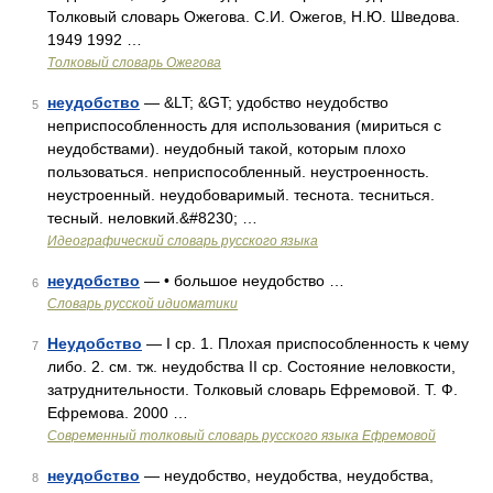
Толковый словарь Ожегова. С.И. Ожегов, Н.Ю. Шведова.
1949 1992 …
Толковый словарь Ожегова
неудобство
— &LT; &GT; удобство неудобство
5
неприспособленность для использования (мириться с
неудобствами). неудобный такой, которым плохо
пользоваться. неприспособленный. неустроенность.
неустроенный. неудобоваримый. теснота. тесниться.
тесный. неловкий.&#8230; …
Идеографический словарь русского языка
неудобство
— • большое неудобство …
6
Словарь русской идиоматики
Неудобство
— I ср. 1. Плохая приспособленность к чему
7
либо. 2. см. тж. неудобства II ср. Состояние неловкости,
затруднительности. Толковый словарь Ефремовой. Т. Ф.
Ефремова. 2000 …
Современный толковый словарь русского языка Ефремовой
неудобство
— неудобство, неудобства, неудобства,
8